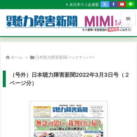
全日本ろうあ連盟


メニュ

サイド

ホーム
>

日本聴力障害新聞バックナンバー

前へ
（号外）日本聴力障害新聞2022年3月3日号（２

ページ分）
次へ

検索