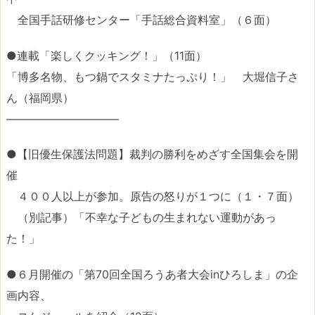
全国手話研修センター「手話総合資料室」（６面）
●連載「楽しくクッキング！」（11面）
「博多名物、もつ鍋でスタミナたっぷり！」 大堀信子さ
ん（福岡県）
――――――――――
●【旧優生保護法問題】裁判の勝利をめざす全国集会を開
催
４００人以上が参加。原告の怒りが１つに（１・７面）
（別記事）「不幸な子どもの生まれない運動があっ
た！」
●６月開催の「第70回全国ろうあ者大会inひろしま」の企
画内容、