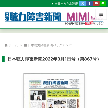
全日本ろうあ連盟


メニュ

サイド

ホーム
>

日本聴力障害新聞バックナンバー

前へ
日本聴力障害新聞2022年3月1日号（第867号）

次へ

検索