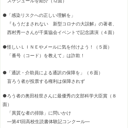
スケジュールを紹介（12面）
●「感染リスクへの正しい理解を」
『もうだまされない 新型コロナの大誤解』の著者、
西村秀一さんが千葉協会イベントで記念講演（４面）
●怪しいＬＩＮＥやメールに気を付けよう！（５面）
「番号（コード）を教えて」は詐欺！
●「通訳・介助員による通訳の保障を」（６面）
盲ろう者が投票する権利は保障されず
●ろう者の奥田桂世さんに最優秀の文部科学大臣賞（８
面）
「異質な者の排除」に問いかけ
―第41回高校生読書体験記コンクール―