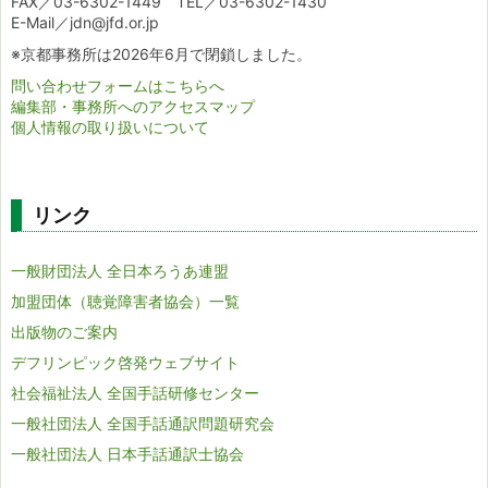
FAX／03-6302-1449 TEL／03-6302-1430
E-Mail／jdn@jfd.or.jp
※京都事務所は2026年6月で閉鎖しました。
問い合わせフォームはこちらへ
編集部・事務所へのアクセスマップ
個人情報の取り扱いについて
リンク
一般財団法人 全日本ろうあ連盟
加盟団体（聴覚障害者協会）一覧
出版物のご案内
デフリンピック啓発ウェブサイト
社会福祉法人 全国手話研修センター
一般社団法人 全国手話通訳問題研究会
一般社団法人 日本手話通訳士協会