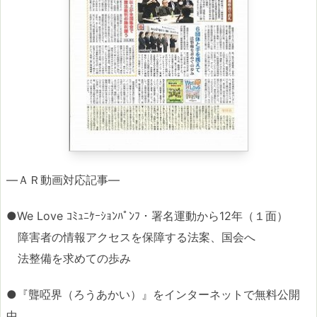
―ＡＲ動画対応記事―
●We Love ｺﾐｭﾆｹｰｼｮﾝﾊﾟﾝﾌ・署名運動から12年（１面）
障害者の情報アクセスを保障する法案、国会へ
法整備を求めての歩み
●『聾啞界（ろうあかい）』をインターネットで無料公開
中