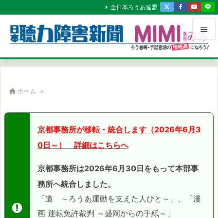
全日本ろうあ連盟


メニュ

サイド

ホーム
>

前へ

京都事務所が移転・統合します（2026年6月3
次へ
0日～） 詳細はこちらへ

検索
京都事務所は2026年6月30日をもって本部事
務所へ統合しました。
「道 ～ろうあ運動を支えた人びと～」、「漫
画 運転免許裁判 ～盛岡からの手紙～」