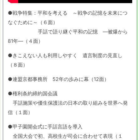
●戦争特集：平和を考える ～戦争の記憶を未来につ
なぐために～（６面）
手話で語り継ぐ平和の記憶 ―被爆から
81年―（４面）
●きこえない人も利用しやすく 遺言制度の見直し
（８面）
●連盟京都事務所 52年の歩みに幕（12面）
●権利条約締約国会議
手話施策や優生保護法の日本の取り組みを世界へ発
信（１面）
●甲子園開会式に手話言語を導入
全国大会で初、高校生が司会に合わせて表現（１