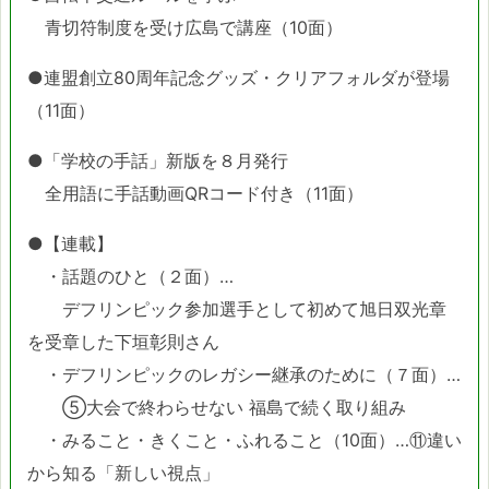
青切符制度を受け広島で講座（10面）
●連盟創立80周年記念グッズ・クリアフォルダが登場
（11面）
●「学校の手話」新版を８月発行
全用語に手話動画QRコード付き（11面）
●【連載】
・話題のひと（２面）…
デフリンピック参加選手として初めて旭日双光章
を受章した下垣彰則さん
・デフリンピックのレガシー継承のために（７面）…
⑤大会で終わらせない 福島で続く取り組み
・みること・きくこと・ふれること（10面）…⑪違い
から知る「新しい視点」