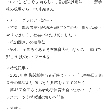
・いつも どこでも 暮らしに手話施策推進法 ～ 聾学
校の現場から 中川 綾さん
＜カラーグラビア・記事＞
・特集 障害者差別解消法 施行10年の今 誰かの思い
やりではなく、社会の当たり前にしたい
・第21回さがの映像祭
・第45回全国ろうあ者冬季体育大会inながの 雪山で
輝こう 技のシュプールを
＜特報記事＞
・2025年度 機関紙担当者研修会・・・『点字毎日』編
集長の講演より 気づきと共感を文字で残そう
・第45回全国ろうあ者冬季体育大会inながの / デ
フスポーツ支援感謝の集いを開催
＜連載＞