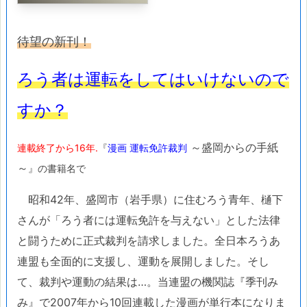
待望の新刊！
ろう者は運転をしてはいけないので
すか？
～盛岡からの手紙
連載終了から16年.
『
漫画 運転免許裁判
～
』の書籍名で
昭和42年、盛岡市（岩手県）に住むろう青年、樋下
さんが「ろう者には運転免許を与えない」とした法律
と闘うために正式裁判を請求しました。全日本ろうあ
連盟も全面的に支援し、運動を展開しました。そし
て、裁判や運動の結果は…。当連盟の機関誌『季刊み
み』で2007年から10回連載した漫画が単行本になりま