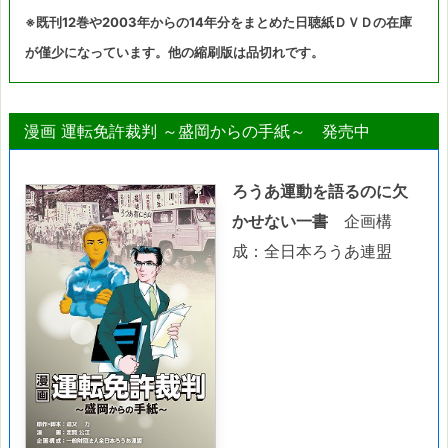
※既刊12巻や2003年からの14年分をまとめた日聴紙ＤＶＤの在庫
が僅少になっています。他の縮刷版は品切れです。
漫画 運転免許裁判 ～盛岡からの手紙～ 発売中
ろうあ運動を語るのに欠
かせない一書
企画構
成：全日本ろうあ連盟