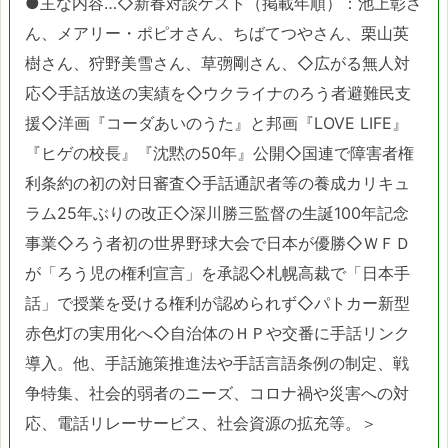
●主な内容…◇新春対談ゲスト（掲載年順）：池上彰さ
ん、メアリー・ポピオさん、ちばてつやさん、栗山英
樹さん、狩野美雪さん、草彅剛さん、◇広がる無人対
応◇手話放送の実績を◇ウクライナのろう者避難民支
援◇洋画『コーダあいのうた』と邦画『LOVE LIFE』
『ヒゲの校長』『沈黙の50年』公開◇国連で障害者権
利条約の初の対日審査◇手話通訳者等の養成カリキュ
ラム25年ぶりの改正◇深川勝三監督の生誕100年記念
事業◇ろう者初の世界野球大会で日本が優勝◇ＷＦＤ
が「ろう児の権利宣言」を承認◇札幌高裁で「日本手
話」で授業を受ける権利が認められず◇パトカー新型
赤色灯の実用化へ◇自治体のＨＰや交番に手話リンク
導入。他、手話施策推進法や手話言語条例の制定、戦
争特集、社会的弱者のニーズ、コロナ禍や災害への対
応、電話リレーサービス、社会資源の拡充等。＞