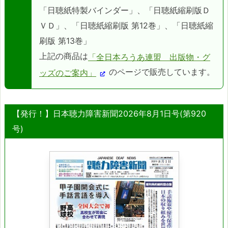
「日聴紙特製バインダー」、「日聴紙縮刷版Ｄ
ＶＤ」、「日聴紙縮刷版 第12巻」、「日聴紙縮
刷版 第13巻」
上記の商品は
「全日本ろうあ連盟 出版物・グ
のページで販売しています。
ッズのご案内」
【発行！】日本聴力障害新聞2026年8月1日号(第920
号)