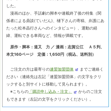
した。
漫画のほか、手話劇の脚本や連載終了後の特集（関
係者による鼎談(ていだん)、樋下さんの寄稿、弁護にあ
たった松本晶行さんへのインタビュー）、運動の経
緯、運転できる車両など、情報が満載です。
原作・脚本：道又 力 ／ 漫画：志賀公江 Ａ５判、
本文160ページ
定価：1,650円（税込、送料別）
ご注文の方は最寄りの
連盟加盟団体
までご連絡く
ださい（連絡先は左記「連盟加盟団体」の文字をクリ
ックすると別サイトに移動して見られます）。
※こちらの
「購読申し込み・注文」
からのご注文
もできます（左記の文字をクリックください）。