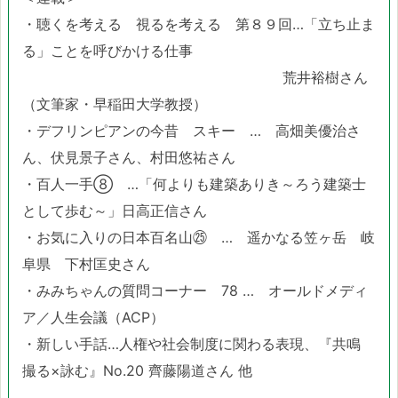
・聴くを考える 視るを考える 第８９回…「立ち止ま
る」ことを呼びかける仕事
荒井裕樹さん
（文筆家・早稲田大学教授）
・デフリンピアンの今昔 スキー … 高畑美優治さ
ん、伏見景子さん、村田悠祐さん
・百人一手⑧ …「何よりも建築ありき～ろう建築士
として歩む～」日高正信さん
・お気に入りの日本百名山㉕ … 遥かなる笠ヶ岳 岐
阜県 下村匡史さん
・みみちゃんの質問コーナー 78 … オールドメディ
ア／人生会議（ACP）
・新しい手話…人権や社会制度に関わる表現、『共鳴
撮る×詠む』No.20 齊藤陽道さん 他