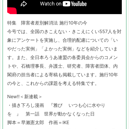
特集 障害者差別解消法 施行10年の今
今号では、全国のきこえない・きこえにくい557人を対
象にアンケートを実施し、合理的配慮についての「い
やだった実例」「よかった実例」などを紹介していま
す。また、全日本ろうあ連盟の各委員会からのコメン
トや、石橋理事長、弁護士、研究者、障害者団体、内
閣府の担当者による寄稿も掲載しています。施行10年
の今と、これからの課題を考える特集です。
New‼＜新連載＞
・描き下ろし漫画 『雅び いつも心に水やり
を 』 第一話 世界が動かなくなった日
脚本＝早瀨憲太郎 作画＝IKE