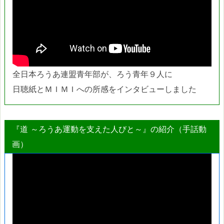
全日本ろうあ連盟青年部が、ろう青年９人に
日聴紙とＭＩＭＩへの所感をインタビューしました
『道 ～ろうあ運動を支えた人びと～』の紹介（手話動
画）