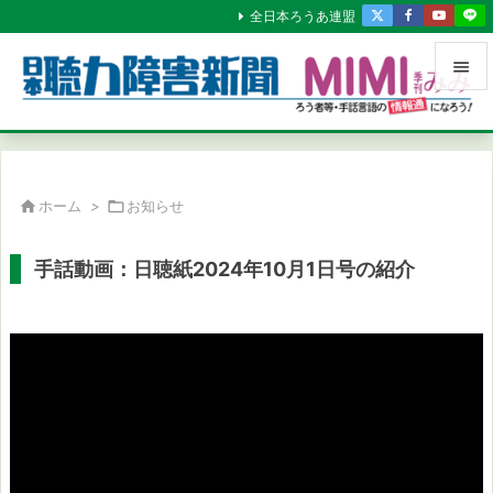
全日本ろうあ連盟


メニュ

サイド

ホーム
>

お知らせ

前へ
手話動画：日聴紙2024年10月1日号の紹介

次へ

検索