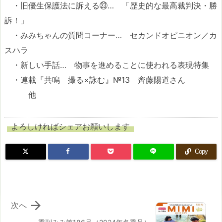
・旧優生保護法に訴える㉓… 「歴史的な最高裁判決・勝
訴！」
・みみちゃんの質問コーナー… セカンドオピニオン／カ
スハラ
・新しい手話… 物事を進めることに使われる表現特集
・連載『共鳴 撮る×詠む』№13 齊藤陽道さん
他
よろしければシェアお願いします
Copy

次へ