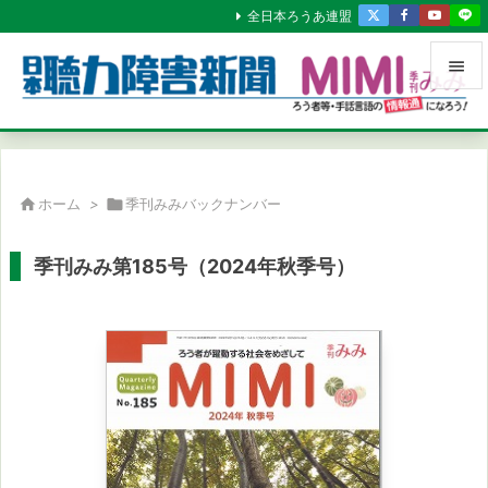
全日本ろうあ連盟


メニュ

サイド

ホーム
>

季刊みみバックナンバー

前へ
季刊みみ第185号（2024年秋季号）

次へ

検索