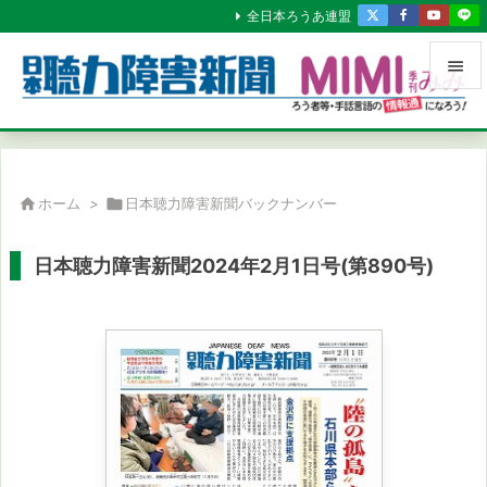
全日本ろうあ連盟


メニュ

サイド

ホーム
>

日本聴力障害新聞バックナンバー

前へ
日本聴力障害新聞2024年2月1日号(第890号)

次へ

検索