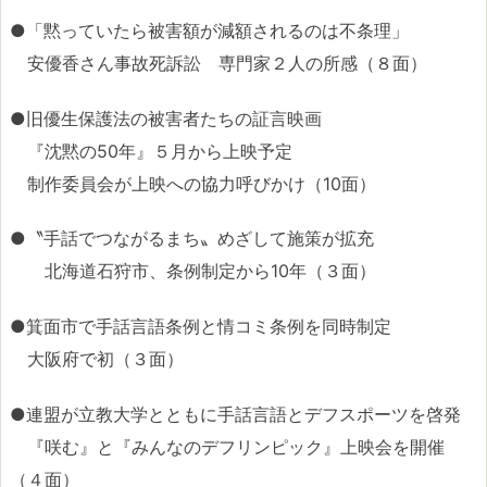
●「黙っていたら被害額が減額されるのは不条理」
安優香さん事故死訴訟 専門家２人の所感（８面）
●旧優生保護法の被害者たちの証言映画
『沈黙の50年』５月から上映予定
制作委員会が上映への協力呼びかけ（10面）
●〝手話でつながるまち〟めざして施策が拡充
北海道石狩市、条例制定から10年（３面）
●箕面市で手話言語条例と情コミ条例を同時制定
大阪府で初（３面）
●連盟が立教大学とともに手話言語とデフスポーツを啓発
『咲む』と『みんなのデフリンピック』上映会を開催
（４面）