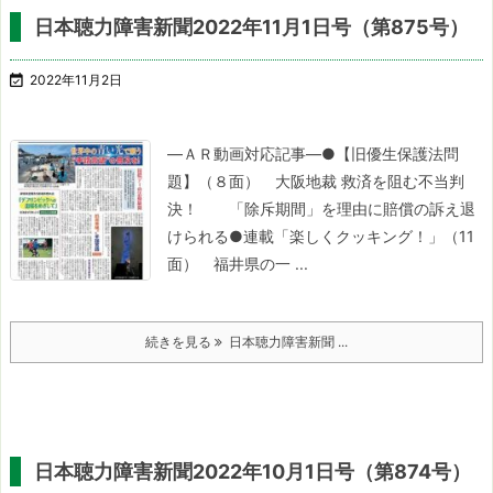
日本聴力障害新聞2022年11月1日号（第875号）

2022年11月2日
―ＡＲ動画対応記事―
●【旧優生保護法問
題】（８面）
大阪地裁 救済を阻む不当判
決！
「除斥期間」を理由に賠償の訴え退
けられる
●連載「楽しくクッキング！」（11
面）
福井県の一 ...
続きを見る
日本聴力障害新聞 ...
日本聴力障害新聞2022年10月1日号（第874号）