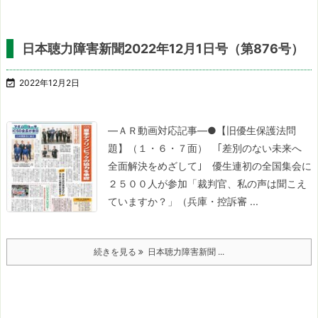
日本聴力障害新聞2022年12月1日号（第876号）

2022年12月2日
―ＡＲ動画対応記事―
●【旧優生保護法問
題】（１・６・７面）
｢差別のない未来へ
全面解決をめざして｣
優生連初の全国集会に
２５００人が参加
「裁判官、私の声は聞こえ
ていますか？」（兵庫・控訴審 ...
続きを見る
日本聴力障害新聞 ...