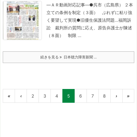
―ＡＲ動画対応記事―
●呉市（広島県） ２本
立ての条例を制定（３面）
ぶれずに粘り強
く要望して実現
●旧優生保護法問題…福岡訴
訟
裁判所の質問に応え、原告弁護士が陳述
（８面）
制限 ...
続きを見る
日本聴力障害新聞 ...
«
‹
2
3
4
5
6
7
8
›
»