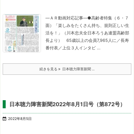
―ＡＲ動画対応記事―
●高齢者特集（６・７
面）
「楽しみをたくさん持ち、規則正しい生
活を！」
（川本忠夫全日本ろうあ連盟高齢部
長より）
65歳以上の会員7,965人に／長寿
番付表／上位３人インタビ ...
続きを見る
日本聴力障害新聞 ...
日本聴力障害新聞2022年8月1日号（第872号）

2022年8月5日