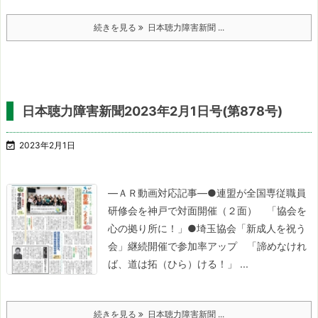
続きを見る
日本聴力障害新聞 ...
日本聴力障害新聞2023年2月1日号(第878号)

2023年2月1日
―ＡＲ動画対応記事―
●連盟が全国専従職員
研修会を神戸で対面開催（２面）
「協会を
心の拠り所に！」
●埼玉協会「新成人を祝う
会」継続開催で参加率アップ
「諦めなけれ
ば、道は拓（ひら）ける！」 ...
続きを見る
日本聴力障害新聞 ...