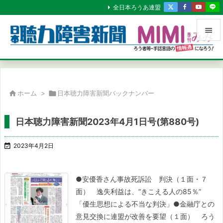
全日本ろうあ連盟


メニュ

サイド

ホーム
>

日本聴力障害新聞バックナンバー

前へ
日本聴力障害新聞2023年4月1日号(第880号)

次へ

2023年4月2日

検索
●安優香さん事故死訴訟 判決（１面・７
面）
逸失利益は、”きこえる人の85％”
「優生思想による不当な判決」
●金融庁との
意見交換に連盟が改善を要望（１面）
ろう