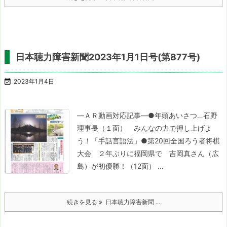
日本聴力障害新聞2023年1月1日号(第877号)

2023年1月4日
―ＡＲ動画対応記事―
●年頭あいさつ…石野
理事長（１面）
みんなの力で押し上げよ
う！「手話言語法」
●第20回全国ろう者将棋
大会 ２年ぶりに福岡県で
吉岡真さん（広
島）が初優勝！（12面） ...
続きを見る
日本聴力障害新聞 ...