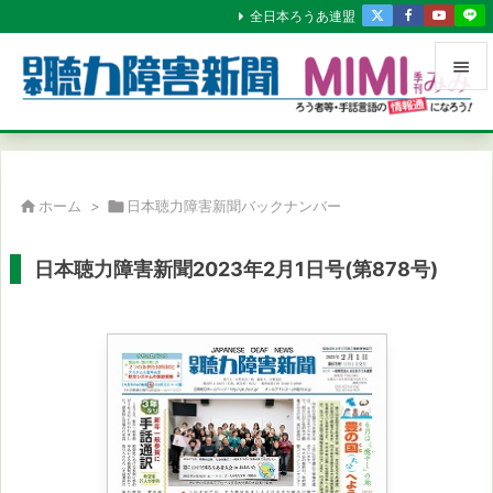
全日本ろうあ連盟


メニュ

サイド

ホーム
>

日本聴力障害新聞バックナンバー

前へ
日本聴力障害新聞2023年2月1日号(第878号)

次へ

検索