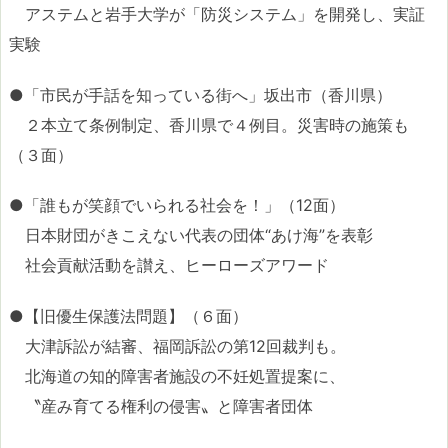
アステムと岩手大学が「防災システム」を開発し、実証
実験
●「市民が手話を知っている街へ」坂出市（香川県）
２本立て条例制定、香川県で４例目。災害時の施策も
（３面）
●「誰もが笑顔でいられる社会を！」（12面）
日本財団がきこえない代表の団体“あけ海”を表彰
社会貢献活動を讃え、ヒーローズアワード
●【旧優生保護法問題】（６面）
大津訴訟が結審、福岡訴訟の第12回裁判も。
北海道の知的障害者施設の不妊処置提案に、
〝産み育てる権利の侵害〟と障害者団体