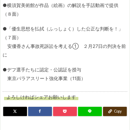
●横須賀美術館が作品（絵画）の解説を手話動画で提供
（８面）
●「優生思想を払拭（ふっしょく）した公正な判断を！」
（７面）
安優香さん事故死訴訟を考える① ２月27日の判決を前
に
●デフ選手たちに認定・公認証を授与
東京パラアスリート強化事業（11面）
よろしければシェアお願いします
Copy