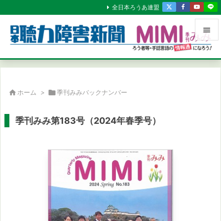
全日本ろうあ連盟


メニュ

サイド

ホーム
>

季刊みみバックナンバー

前へ
季刊みみ第183号（2024年春季号）

次へ

検索