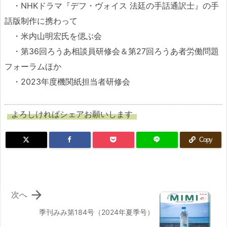
・NHKドラマ『デフ・ヴォイス 法廷の手話通訳士』の手
話版制作に携わって
・米内山明宏氏を偲ぶ会
・第36回ろうあ相談員研修会＆第27回ろうあ者労働問題
フォーラムほか
・2023年度機関紙担当者研修会
よろしければシェアお願いします
Copy

次へ
季刊みみ第184号（2024年夏季号）