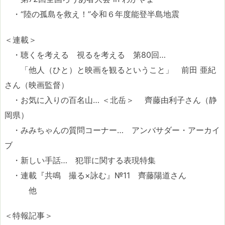
・“陸の孤島を救え！”令和６年度能登半島地震
＜連載＞
・聴くを考える 視るを考える 第80回…
「他人（ひと）と映画を観るということ」 前田 亜紀
さん（映画監督）
・お気に入りの百名山… ＜北岳＞ 齊藤由利子さん（静
岡県）
・みみちゃんの質問コーナー… アンバサダー・アーカイ
ブ
・新しい手話… 犯罪に関する表現特集
・連載『共鳴 撮る×詠む』№11 齊藤陽道さん
他
＜特報記事＞