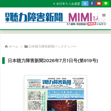
全日本ろうあ連盟


メニュ

サイド

ホーム
>

日本聴力障害新聞バックナンバー

前へ
日本聴力障害新聞2026年7月1日号(第919号)

次へ

検索