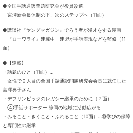
●全国手話通訳問題研究会が役員改選、
宮澤新会長体制の下、次のステップへ（11面）
●講談社『ヤングマガジン』でろう者が漫才をする漫画
『ローワライ』連載中 連盟が手話表現などを監修（11
面）
●【連載】
・話題のひと（11面）…
女性で２人目の全国手話通訳問題研究会会長に就任した
宮澤典子さん
・デフリンピックのレガシー継承のために（７面）…
④手話サポーター 静岡の地域に活動広がる
・みること・きくこと・ふれること（10面）…⑩学びの保障
と専門性の継承