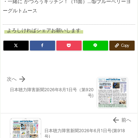
・一緒に かつろうキッチン！（11面）…⑮ブルーベリーヨ
ーグルトムース
よろしければシェアお願いします
Copy

次へ
日本聴力障害新聞2026年8月1日号（第920
号)

前へ
日本聴力障害新聞2026年6月1日号(第918
号)