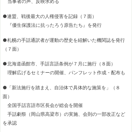
当事者の声、反映求める
●連盟、戦後最大の人権侵害を記録（７面）
『優生保護法に抗ったろう原告たち』を発行
●札幌の手話通訳者が運動の歴史を紐解いた機関誌を発行
（７面）
●北海道函館市、手話言語条例が７月に施行（８面）
理解広げるセミナーの開催、パンフレット作成・配布も
●「新法施行を踏まえ、自治体で具体的な施策を」（８
面）
全国手話言語市区長会が総会を開催
手話劇祭（岡山県高梁市）の実施、会則の一部改正など
を承認