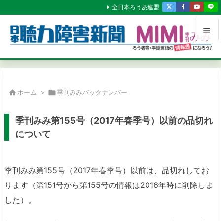
全日本ろうあ連盟


メニュ

サイド

ホーム
>

季刊みみバックナンバー

前へ
季刊みみ第155号（2017年春季号）以前の品切れ

について
次へ

検索
季刊みみ第155号（2017年春季号）以前は、品切れしてお
ります（第151号から第155号の情報は2016年時に削除しま
した）。