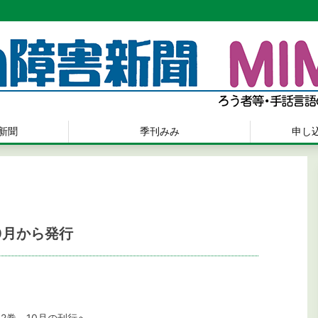
新聞
季刊みみ
申し
0月から発行
2巻 10月の刊行へ