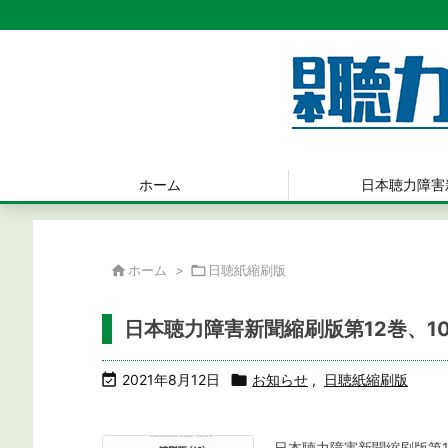
ホーム
日本聴力障害

ホーム
>

日聴紙縮刷版
日本聴力障害新聞縮刷版第12巻、1

2021年8月12日

お知らせ
,
日聴紙縮刷版
日本聴力障害新聞縮刷版第1