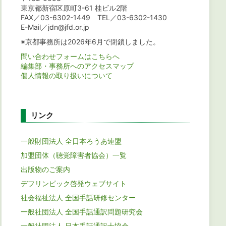
東京都新宿区原町3-61 桂ビル2階
FAX／03-6302-1449 TEL／03-6302-1430
E-Mail／jdn@jfd.or.jp
※京都事務所は2026年6月で閉鎖しました。
問い合わせフォームはこちらへ
編集部・事務所へのアクセスマップ
個人情報の取り扱いについて
リンク
一般財団法人 全日本ろうあ連盟
加盟団体（聴覚障害者協会）一覧
出版物のご案内
デフリンピック啓発ウェブサイト
社会福祉法人 全国手話研修センター
一般社団法人 全国手話通訳問題研究会
一般社団法人 日本手話通訳士協会