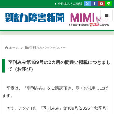
全日本ろうあ連盟


メニュ

サイド

ホーム
>

季刊みみバックナンバー

前へ
季刊みみ第189号の2カ所の間違い掲載につきまし

て（お詫び）
次へ

検索
平素は、『季刊みみ』をご購読頂き、厚くお礼申し上げ
ます。
さて、このたび、『季刊みみ』第189号(2025年秋季号)