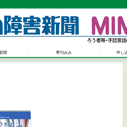
新聞
季刊みみ
申し
）