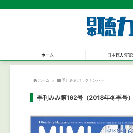
ホーム
日本聴力障害

ホーム
>

季刊みみバックナンバー
季刊みみ第162号（2018年冬季号