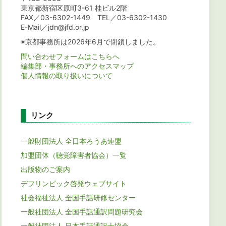
東京都新宿区原町3-61 桂ビル2階
FAX／03-6302-1449 TEL／03-6302-1430
E-Mail／jdn@jfd.or.jp
※京都事務所は2026年6月で閉鎖しました。
問い合わせフォームはこちらへ
編集部・事務所へのアクセスマップ
個人情報の取り扱いについて
リンク
一般財団法人 全日本ろうあ連盟
加盟団体（聴覚障害者協会）一覧
出版物のご案内
デフリンピック啓発ウェブサイト
社会福祉法人 全国手話研修センター
一般社団法人 全国手話通訳問題研究会
一般社団法人 日本手話通訳士協会