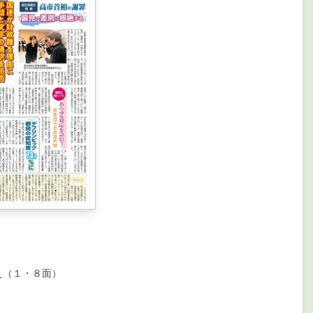
）
え（１・８面）