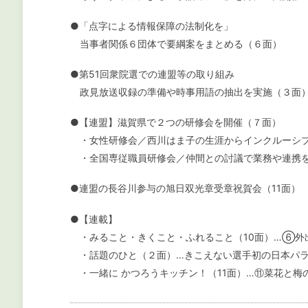
●「点字による情報保障の法制化を」
当事者関係６団体で要綱案をまとめる（６面）
●第51回衆院選での連盟等の取り組み
政見放送収録の準備や時事用語の抽出を実施（３面
●【連盟】滋賀県で２つの研修会を開催（７面）
・女性研修会／西川はま子の生涯からインクルーシ
・全国専従職員研修会／仲間との討議で業務や連携
●連盟の長谷川参与の旭日双光章受章祝賀会（11面）
●【連載】
・みること・きくこと・ふれること（10面）…⑥外
・話題のひと（２面）…きこえない選手初の日本パラ
・一緒に かつろうキッチン！（11面）…⑪菜花と梅