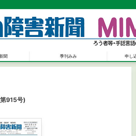
新聞
季刊みみ
申し
第915号)