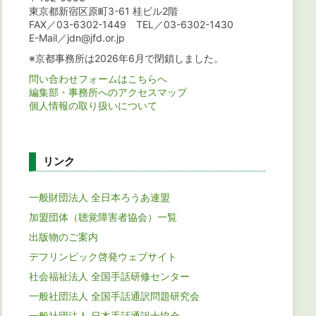
東京都新宿区原町3-61 桂ビル2階
FAX／03-6302-1449 TEL／03-6302-1430
E-Mail／jdn@jfd.or.jp
※京都事務所は2026年6月で閉鎖しました。
問い合わせフォームはこちらへ
編集部・事務所へのアクセスマップ
個人情報の取り扱いについて
リンク
一般財団法人 全日本ろうあ連盟
加盟団体（聴覚障害者協会）一覧
出版物のご案内
デフリンピック啓発ウェブサイト
社会福祉法人 全国手話研修センター
一般社団法人 全国手話通訳問題研究会
一般社団法人 日本手話通訳士協会