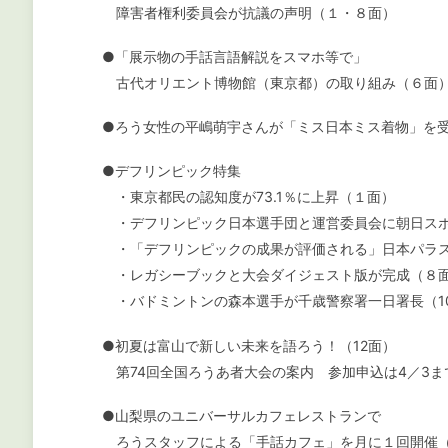
障害者権利委員会が抗議の声明（１・８面）
●「展示物の手話言語解説をスマホ等で」
古代オリエント博物館（東京都）の取り組み（６面
●ろう女性の平嶋萌宇さんが「ミス日本ミス着物」を受
●デフリンピック特集
・東京都民の認知度が73.1％に上昇（１面）
・デフリンピック日本選手団と運営委員会に朝日スポ
・「デフリンピックの成果が評価される」日本パラス
・レガシーブックと大会ダイジェスト版が完成（８
・バドミントンの森本選手が千歳警察署一日署長（1
●初夏は富山で新しい未来を語ろう！（12面）
第74回全国ろうあ者大会の案内 参加申込は4／3ま
●山梨県のユニバーサルカフェレストランで
ろうスタッフによる「手話カフェ」を月に１回開催