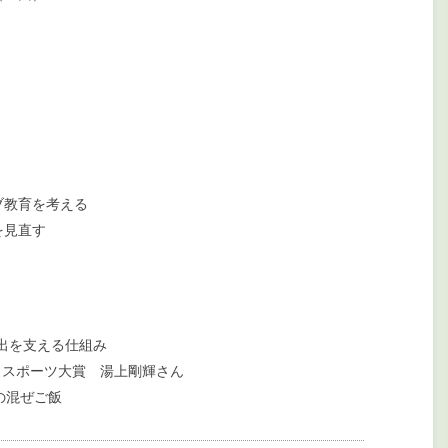
）
ブ教育を考える
を見直す
出を支える仕組み
スポーツ大賞 湯上剛輝さん
の混ぜご飯