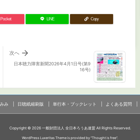
Pocket
LINE
Copy

次へ
日本聴力障害新聞2026年4月1日号(第9
16号)
みみ
日聴紙縮刷版
単行本・ブックレット
よくある質問
Copyright ©
2026
一般財団法人 全日本ろうあ連盟
All Rights Reserved.
WordPress Luxeritas Theme is provided by "
Thought is free
".