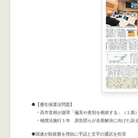
●【優生保護法問題】
・高市首相が謝罪「偏見や差別を根絶する」（１面
・補償法施行１年 原告団らが全面解決に向けた訴
●国連が財政難を理由に手話と文字の通訳を拒否