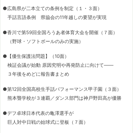
●広島県が二本立ての条例を制定（１・３面）
手話言語条例 県協会の11年越しの要望が実現
●香川で第59回全国ろうあ者体育大会を開催（７面）
（野球・ソフトボールのみの実施）
●【優生保護法問題】（10面）
検証会議が始動 原因究明や再発防止に向けて――
３年後をめどに報告書まとめ
●第12回全国高校生手話パフォーマンス甲子園（３面）
熊本聾学校が３連覇／ダンス部門は神戸野田高が優勝
●デフ卓球日本代表の亀澤選手が
巨人対中日戦の始球式に登板（７面）