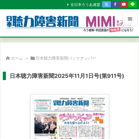
全日本ろうあ連盟


メニュ

サイド

ホーム
>

日本聴力障害新聞バックナンバー

前へ
日本聴力障害新聞2025年11月1日号(第911号)

次へ

検索