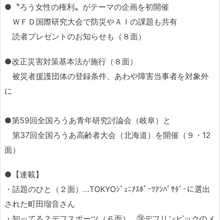
●〝ろう女性の権利〟がテーマの企画を初開催
ＷＦＤ国際研究大会で防災やＡＩの課題も共有
読者プレゼントのお知らせも（８面）
●改正災害対策基本法が施行（８面）
被災者援護団体の登録条件、あわや障害当事者を対象外
に
●第59回全国ろうあ青年研究討論会（岐阜）と
第37回全国ろうあ高齢者大会（北海道）を開催（９・12
面）
●【連載】
・話題のひと（２面）…TOKYOｼﾞｭﾆｱｽﾎﾟｰﾂｱﾝﾊﾞｻﾀﾞｰに選出
された町田瑠音さん
・知ってる？デフスポーツ（６面）…㉔デフリンピックのメ