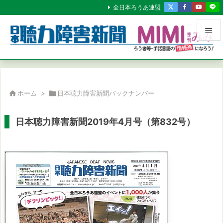
全日本ろうあ連盟


メニュ

サイド

ホーム
>

日本聴力障害新聞バックナンバー

前へ
日本聴力障害新聞2019年4月号（第832号）

次へ

検索