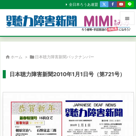
全日本ろうあ連盟


メニュ

サイド

ホーム
>

日本聴力障害新聞バックナンバー

前へ
日本聴力障害新聞2010年1月1日号（第721号）

次へ

検索