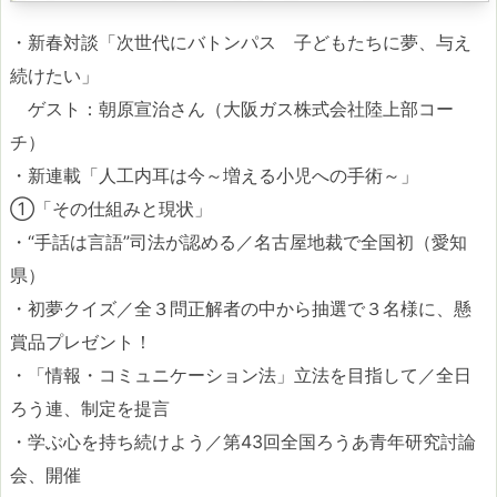
・新春対談「次世代にバトンパス 子どもたちに夢、与え
続けたい」
ゲスト：朝原宣治さん（大阪ガス株式会社陸上部コー
チ）
・新連載「人工内耳は今～増える小児への手術～」
①「その仕組みと現状」
・“手話は言語”司法が認める／名古屋地裁で全国初（愛知
県）
・初夢クイズ／全３問正解者の中から抽選で３名様に、懸
賞品プレゼント！
・「情報・コミュニケーション法」立法を目指して／全日
ろう連、制定を提言
・学ぶ心を持ち続けよう／第43回全国ろうあ青年研究討論
会、開催