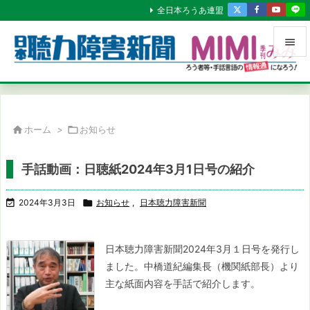
全日本ろうあ連盟


メニュ

サイド

ホーム
>

お知らせ

前へ
手話動画：日聴紙2024年3月1日号の紹介

次へ

2024年3月3日

お知らせ
,
日本聴力障害新聞

検索
日本聴力障害新聞2024年3月１日号を発行し
ました。
中橋道紀編集長（機関紙部長）より
主な紙面内容を手話で紹介します。