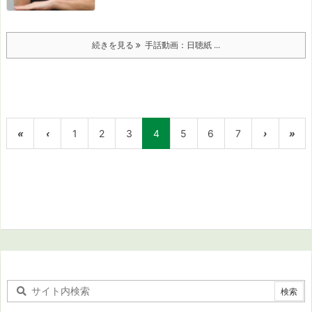
続きを見る
手話動画：日聴紙 ...
«
‹
1
2
3
4
5
6
7
›
»